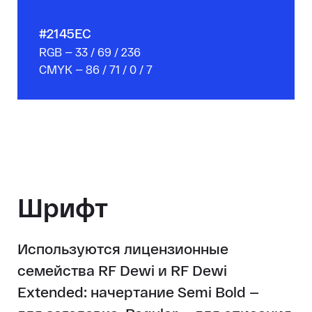
#2145EC
RGB — 33 / 69 / 236
CMYK — 86 / 71 / 0 / 7
Шрифт
Используются лицензионные
семейства RF Dewi и RF Dewi
Extended: начертание Semi Bold —