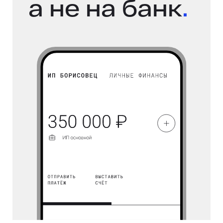
а не на банк
.