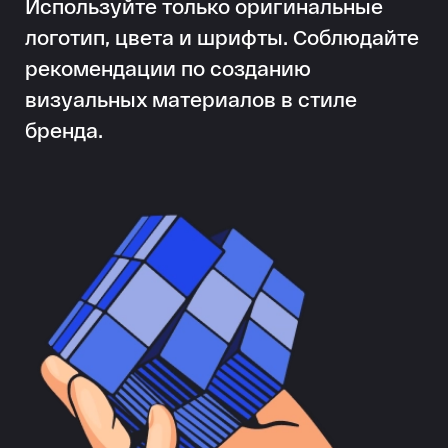
Используйте только оригинальные
логотип, цвета и шрифты.
Соблюдайте
рекомендации по созданию
визуальных материалов
в стиле
+7
000 000-00-00
бренда.
Оставляя номер
телефона,
вы соглашаетесь
с политикой
обработки
данных